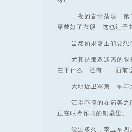
呀!
一夜的春情荡漾，第
穿戴好了衣服，这也让子
当然如果藩王们要想
尤其是那双迷离的眼
在干什么，还有……面前
大明近卫军第一军与
江尘不停的在药架之
正在咕嘟作响的铜鼎里。
没过多久，李玉军四