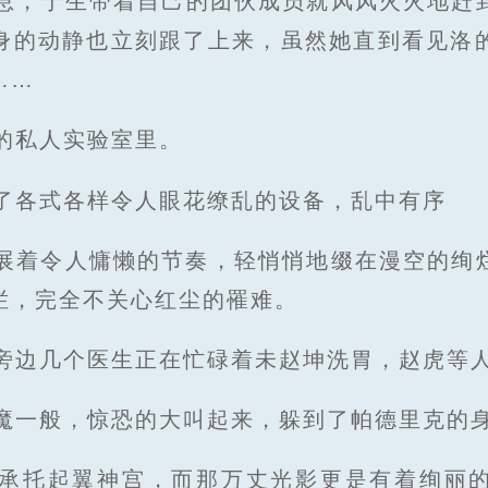
息，于生带着自己的团伙成员就风风火火地赶
身的动静也立刻跟了上来，虽然她直到看见洛
……
的私人实验室里。
了各式各样令人眼花缭乱的设备，乱中有序
展着令人慵懒的节奏，轻悄悄地缀在漫空的绚
烂，完全不关心红尘的罹难。
旁边几个医生正在忙碌着未赵坤洗胃，赵虎等
魔一般，惊恐的大叫起来，躲到了帕德里克的
承托起翼神宫，而那万丈光影更是有着绚丽