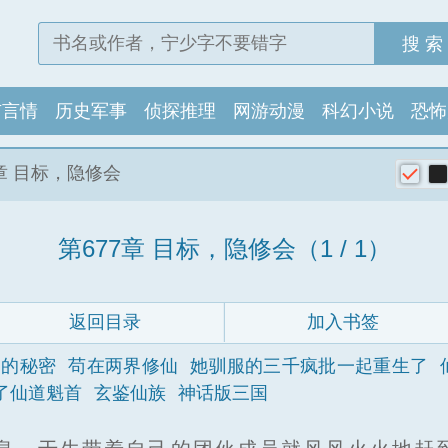
搜 索
市言情
历史军事
侦探推理
网游动漫
科幻小说
恐怖
7章 目标，隐修会
第677章 目标，隐修会（1 / 1）
返回目录
加入书签
司的秘密
苟在两界修仙
她驯服的三千疯批一起重生了
了仙道魁首
玄鉴仙族
神话版三国