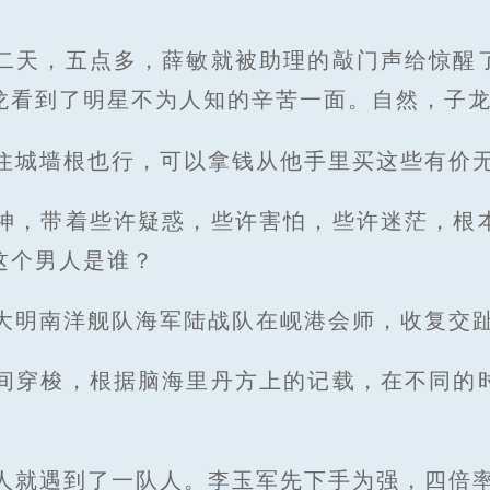
二天，五点多，薛敏就被助理的敲门声给惊醒
龙看到了明星不为人知的辛苦一面。自然，子
住城墙根也行，可以拿钱从他手里买这些有价
神，带着些许疑惑，些许害怕，些许迷茫，根
这个男人是谁？
大明南洋舰队海军陆战队在岘港会师，收复交
间穿梭，根据脑海里丹方上的记载，在不同的
人就遇到了一队人。李玉军先下手为强，四倍