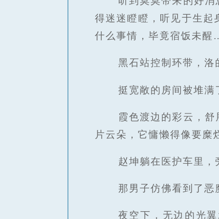
听到莫莫带来的好消
得迷迷瞪瞪，听见于生起
什么事情，毕竟宿饭未醒
黑石站控制环带，洛
挺宽敞的房间被堆满
霞色渡边的彩云，舒
片云朵，它慵懒得像要糜
赵坤躺在医护车里，
那男子仿佛看到了恶
夜空下，无边的光翼