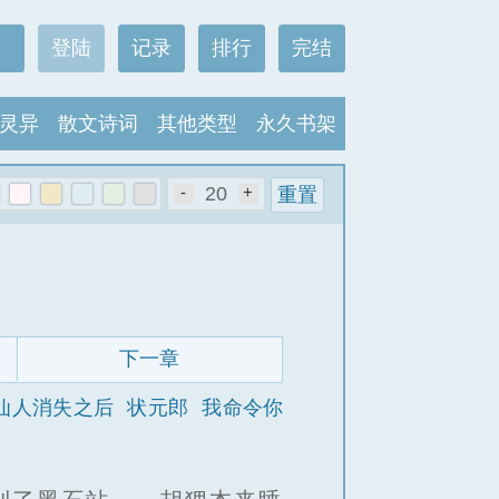
登陆
记录
排行
完结
灵异
散文诗词
其他类型
永久书架
-
20
+
重置
下一章
仙人消失之后
状元郎
我命令你