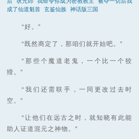
后
状元郎
我命令你成为密教教主
被夺一切后我
成了仙道魁首
玄鉴仙族
神话版三国
“好。”
“既然商定了，那咱们就开始吧。”
“那些个魔道老鬼，一个比一个狡
猾。”
“我们还需联手，一同更改过去时
空。”
“让他们在远古之时，就知晓有此能
助人证道混元之神物。”