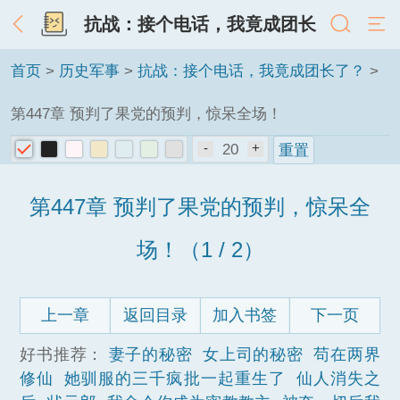
抗战：接个电话，我竟成团长
了？
首页
>
历史军事
>
抗战：接个电话，我竟成团长了？
>
第447章 预判了果党的预判，惊呆全场！
-
20
+
重置
第447章 预判了果党的预判，惊呆全
场！（1 / 2）
上一章
返回目录
加入书签
下一页
好书推荐：
妻子的秘密
女上司的秘密
苟在两界
修仙
她驯服的三千疯批一起重生了
仙人消失之