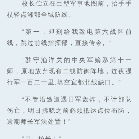
校长伫立在巨型军事地图前，抬手手
杖轻点湘鄂全域防线。
“第一，即刻给我致电第六战区前
线，跳过前线指挥部，直接传令。”
“驻守渔洋关的中央军嫡系第十一
师，原地放弃现有二线防御阵地，连夜强
行军一百二十里,填空宜都北线缺口。”
“不管沿途遭遇日军轰炸，不计部队
伤亡，明日拂晓之前必须抵达点位布防，
逾期师长军法处置！”
“是，校长！”