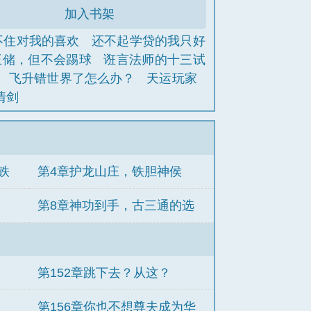
加入书架
不住对我的喜欢
还不起学贷的我只好
王储，但不会踢球
诳言法师的十三试
飞升错世界了怎么办？
天运玩家
情剑
铁
第4章护龙山庄，铁胆神侯
第8章神功到手，古三通的选
择！
第152章跳下去？从这？
第156章你也不想尊夫成为华