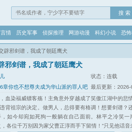
搜 索
市言情
历史军事
侦探推理
网游动漫
科幻小说
恐怖
交辟邪剑谱，我成了朝廷鹰犬
辟邪剑谱，我成了朝廷鹰犬
儿
状态：连载
56章你也不想尊夫成为华山派的罪人吧
最后更新：2026-02-
，血染福威镖客殇！主角意外穿越成了笑傲江湖中的悲
违背祖宗的决定。做男人，总得要有格调！想要剑谱？
手，如今却宛如死狗一般躺在自己面前。林平之冷笑一
之，各位千万别因为家父曹正淳而手下留情！”只见他话