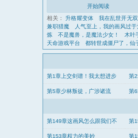
开始阅读
相关：
升格耀变体
我在乱世开无
兼职猎魔
人气至上，我的画风过于
炼
不是魔兽，是魔法少女！
木叶
天命游戏平台
都转世成僵尸了，仙
第1章上交剑谱！我太想进步
第
了！
正
第5章少林叛徒，广涉诸流
第
刑
第149章这画风怎么跟我们不
第
一样？
第153章权力的美妙
第