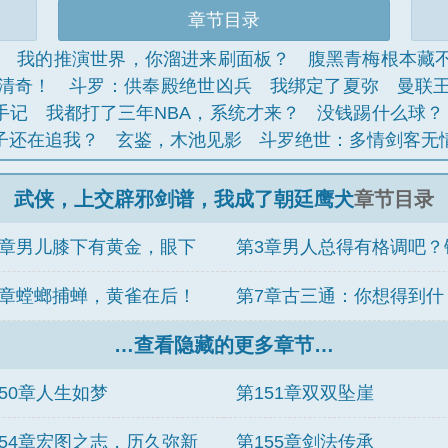
章节目录
双
我的推演世界，你溜进来刷面板？
腹黑青梅根本藏
清奇！
斗罗：供奉殿绝世凶兵
我绑定了夏弥
曼联
手记
我都打了三年NBA，系统才来？
没钱踢什么球？
子还在追我？
玄鉴，木池见影
斗罗绝世：多情剑客无
武侠，上交辟邪剑谱，我成了朝廷鹰犬
章节目录
2章男儿膝下有黄金，眼下
第3章男人总得有格调吧？
是提现时！
爪飞鹰！
6章螳螂捕蝉，黄雀在后！
第7章古三通：你想得到什
部天牢！
…查看隐藏的更多章节…
么？
150章人生如梦
第151章双双坠崖
154章宏图之志，历久弥新
第155章剑法传承