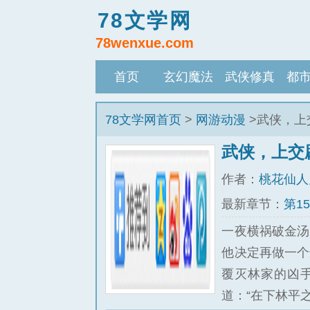
78文学网
78wenxue.com
首页
玄幻魔法
武侠修真
都
78文学网首页
>
网游动漫
>武侠，上
武侠，上交
作者：
桃花仙人
最新章节：
第1
一夜横祸破金汤
他决定再做一个
覆灭林家的凶
道：“在下林平