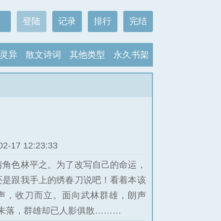
登陆
记录
排行
完结
灵异
散文诗词
其他类型
永久书架
17 12:23:33
情角色林平之。为了改写自己的命运，
还是跟我手上的绣春刀说吧！看着本该
声，收刀而立。面向武林群雄，朗声
音未落，群雄却已人影俱散………