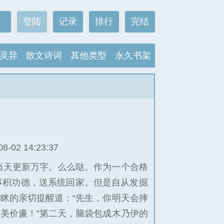
登陆
记录
排行
完结
灵异
散文诗词
其他类型
永久书架
02 14:23:37
架当天更新万字。么么哒。作为一个合格
事积功德，送系统回家。但是自从发掘
眯的亲切提醒道：“先生，你明天会摔
美价廉！”第二天，脑袋包成木乃伊的