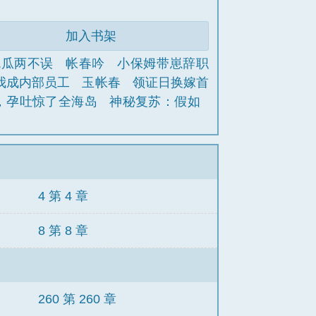
加入书架
吃瓜两不误
帐春吟
小保姆带崽辞职
我成内部员工
玉帐春
领证日换嫁首
，孕吐惊了全海岛
神秘复苏：假如
4 第 4 章
8 第 8 章
260 第 260 章