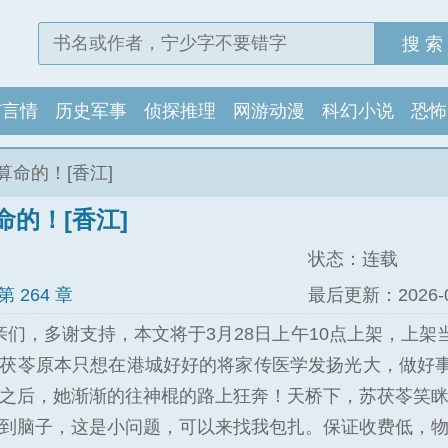
搜 索
市言情
历史军事
侦探推理
网游动漫
科幻小说
恐怖
算命的！[香江]
命的！[香江]
状态：连载
 第 264 章
最后更新：2026-08-
亲们，多谢支持，本文将于3月28日上午10点上架，上
茯苓原本只想在港城好好的将家传医学发扬光大，做好
之后，她渐渐的往神棍的路上狂奔！天桥下，苏茯苓笑眯
到脑子，这是小问题，可以来找我包扎。保证收费低，物