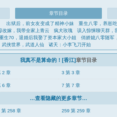
章节目录
！
出狱后，前女友变成了精神小妹
重生八零，养崽
母改嫁，我带全家上青云
疯犬玫瑰
误入惊悚聊天群，
重生70，退婚后我娶了资本家大小姐
俏娇媳八零随军
武侠世界，武道人仙
诸天：小李飞刀开始
我真不是算命的！[香江]
章节目录
第 2 章
3 第 3 章
第 6 章
7 第 7 章
…查看隐藏的更多章节…
8 第 258 章
259 第 259 章