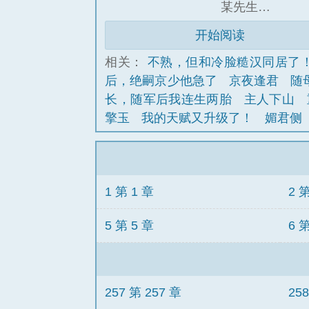
某先生…
开始阅读
相关：
不熟，但和冷脸糙汉同居了
后，绝嗣京少他急了
京夜逢君
随
长，随军后我连生两胎
主人下山
擎玉
我的天赋又升级了！
媚君侧
1 第 1 章
2 
5 第 5 章
6 
257 第 257 章
25