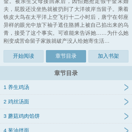
金。被亲生父母接回家后，因怕她抢走假千金未婚
夫，屁股还没坐热就被扔到了大洋彼岸当留子。乘着
铁皮大鸟在太平洋上空飞行十二小时后，唐宁在邻座
异样的眼光中放下袖子遮住胳膊上被自己掐出来的乌
青，接受了这个事实。可谁能来告诉她……为什么她
刚变成苦命留子家族就破产没人给她寄生活…
开始阅读
章节目录
加入书架
章节目录
1 养生鸡汤
2 鸡丝汤面
3 蘑菇鸡肉馅饼
4 葱油拌面