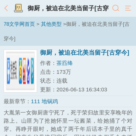
御厨，被迫在北美当留子[古穿
今]
78文学网首页
>
其他类型
>御厨，被迫在北美当留子[古
穿今]
御厨，被迫在北美当留子[古穿今]
作者：
茶舀绛
点击：173万
状态：连载
更新：2026-06-13 16:34:03
最新章节：
111 地锅鸡
大胤第一女御厨唐宁死了，死于荣归故里安享晚年的
路上。山匪为了抢她怀里一坛酱菜，给她捅了个对
穿。再睁开眼时，她成了两千年后话本子里的真千