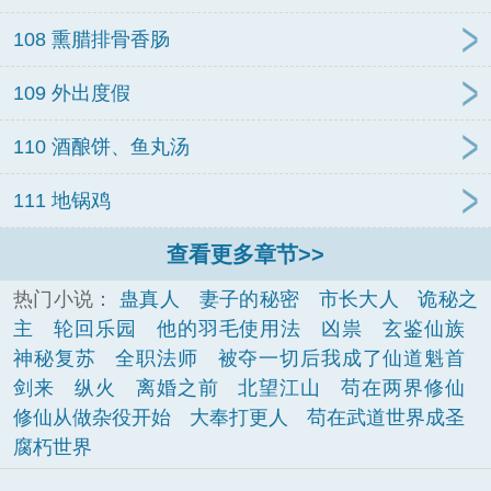
丝、酸菜蹄髈、
108 熏腊排骨香肠
109 外出度假
110 酒酿饼、鱼丸汤
111 地锅鸡
查看更多章节>>
热门小说：
蛊真人
妻子的秘密
市长大人
诡秘之
主
轮回乐园
他的羽毛使用法
凶祟
玄鉴仙族
神秘复苏
全职法师
被夺一切后我成了仙道魁首
剑来
纵火
离婚之前
北望江山
苟在两界修仙
修仙从做杂役开始
大奉打更人
苟在武道世界成圣
腐朽世界