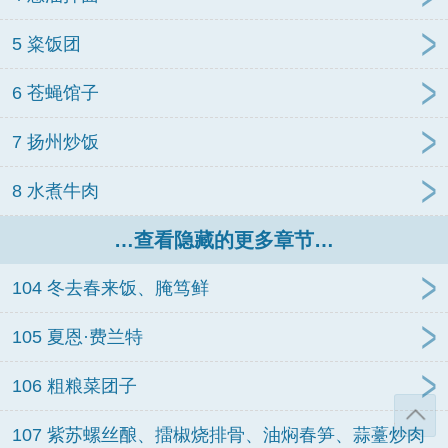
5 粢饭团
6 苍蝇馆子
7 扬州炒饭
8 水煮牛肉
…查看隐藏的更多章节…
104 冬去春来饭、腌笃鲜
105 夏恩·费兰特
106 粗粮菜团子
107 紫苏螺丝酿、擂椒烧排骨、油焖春笋、蒜薹炒肉