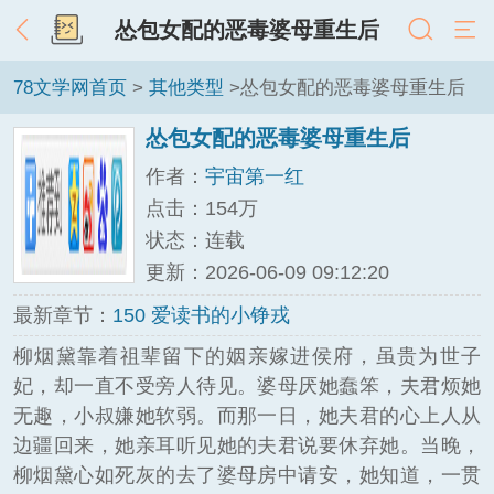
怂包女配的恶毒婆母重生后
78文学网首页
>
其他类型
>怂包女配的恶毒婆母重生后
怂包女配的恶毒婆母重生后
作者：
宇宙第一红
点击：154万
状态：连载
更新：2026-06-09 09:12:20
最新章节：
150 爱读书的小铮戎
柳烟黛靠着祖辈留下的姻亲嫁进侯府，虽贵为世子
妃，却一直不受旁人待见。婆母厌她蠢笨，夫君烦她
无趣，小叔嫌她软弱。而那一日，她夫君的心上人从
边疆回来，她亲耳听见她的夫君说要休弃她。当晚，
柳烟黛心如死灰的去了婆母房中请安，她知道，一贯