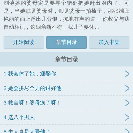
刻薄她的婆母定是要寻个错处把她赶出府内了。可
是，当她瞧见婆母时，却见婆母一拍椅子，那张端庄
艳丽的面上浮出几分恨，掷地有声的道：“你叔父与我
自幼相识，这姻亲断不得，我儿子要休…
开始阅读
章节目录
加入书架
章节目录
1 我会休了她，迎娶你
2 她会拼尽全力的讨好他
3 救命呀！婆母疯了呀！
4 选八个男人
5 夫人真是太爱他了