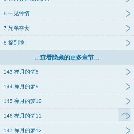
6 一见钟情
7 兄弟夺妻
8 捉到啦！
…查看隐藏的更多章节…
143 禅月的梦8
144 禅月的梦9
145 禅月的梦10
146 禅月的梦11
147 禅月的梦12